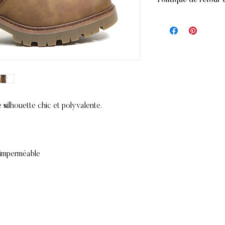
Politique de retour
- Standard :
GRATUI
supérieure à 200 $ (a
RETOURS
à 5 jours ouvrables.
Si vous n'êtes pas
- Standard : 15 $ po
commande, la marc
/ prévoir 2 à 5 jours
condition qu'elle so
- Express : 25 $ prév
Jamais porté
Dans son embal
RETRAIT EN MAGA
Accompagné du 
Vous avez également l
Dans les 10 jou
article dans notre
 silhouette chic et polyvalente.
Les remboursemen
Maritz Chaussures
de paiement initial
169, avenue Mont-Ro
livraison ne sont 
Montréal, Qc
H2T 1P2
REMBOURSEMENTS
imperméable
Une fois votre ret
enverrons un e-ma
réception. Nous v
l'acceptation ou 
Si votre demande 
remboursement sera