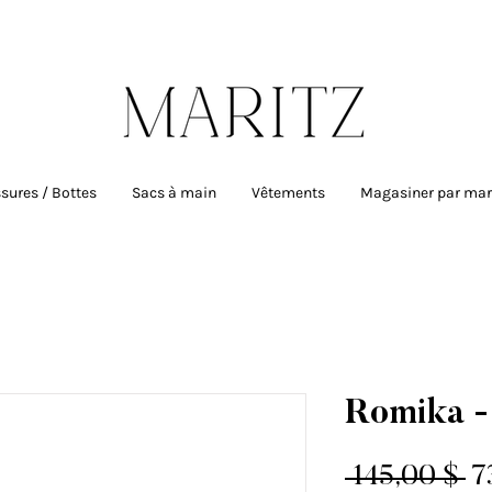
uite sur toutes les commandes de plus de
sures / Bottes
Sacs à main
Vêtements
Magasiner par ma
Romika -
Pr
 145,00 $ 
7