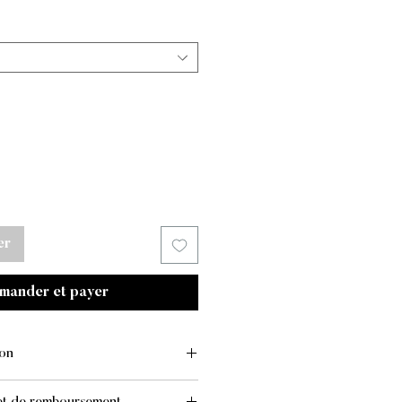
iginal
promotionnel
er
mander et payer
son
IVRAISON