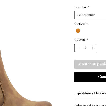
or
Grandeur
*
Sélectionner
Couleur
*
Quantité
*
Ajouter au pani
Com
Expédition et livrai
EXPÉDITION ET L