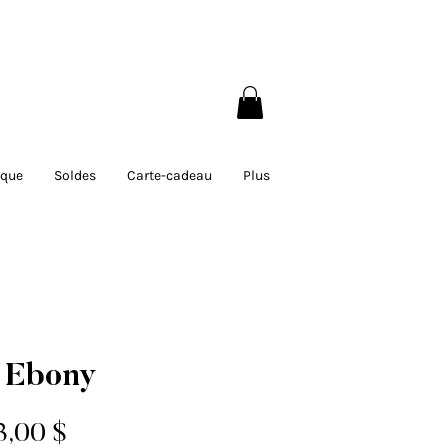
 200$ au Québec
rque
Soldes
Carte-cadeau
Plus
 Ebony
ix
Prix
3,00 $