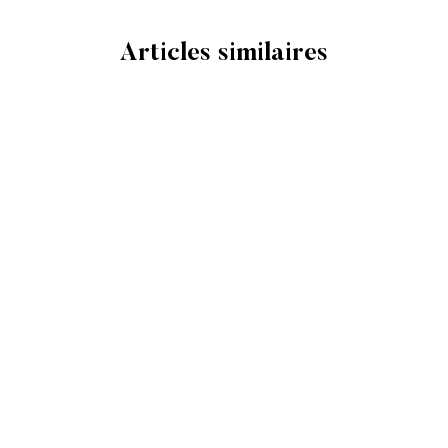
automatiquement ap
votre mode de paie
Articles similaires
délai.
VENTE FINALE
Veuillez noter que 
remboursables ni 
VENTE FINALE : L
Chaussettes, Acce
Les articles en ve
échangés ou retou