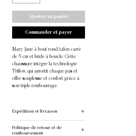
Ajouter au panier
Commander et payer
Mary Jane à bout rond, talon carré
de 5 cm et bride à boucle. Cette
chaussure intègre la technologie
Triflow, qui amortit chaque pas et
offre souplesse et confort grâce à
son triple rembourrage.
Expédition et livraison
EXPÉDITION ET LIVRAISON
Politique de retour et de
- Standard :
GRATUIT
pour les
remboursement