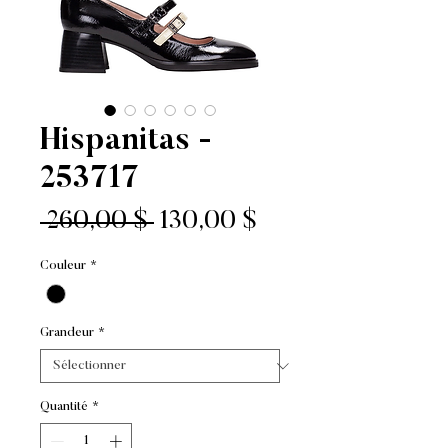
Hispanitas -
253717
Prix
Prix
 260,00 $ 
130,00 $
original
promotionnel
Couleur
*
Grandeur
*
Quantité
*