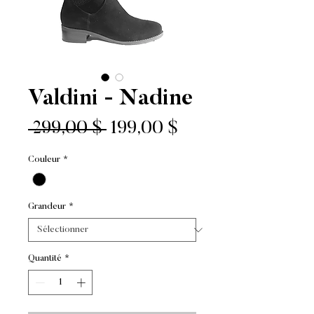
Valdini - Nadine
Prix
Prix
 299,00 $ 
199,00 $
original
promotionnel
Couleur
*
Grandeur
*
Quantité
*