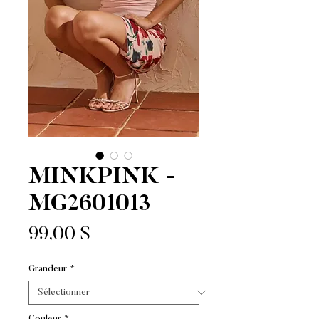
MINKPINK -
MG2601013
Prix
99,00 $
Grandeur
*
Couleur
*