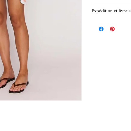
RETOURS
Expédition et livrai
Si vous n'êtes pas ent
commande, vous pouv
EXPÉDITION ET L
condition qu'elle soit 
- Standard :
GRATUI
Jamais porté
supérieure à 200 $ (a
Dans son emballag
de 2 à 5 jours ouvrab
Accompagné du reç
- Livraison standard
Dans les 10 jours s
199,99 $ / prévoir un 
Les remboursements 
- Express : 25 $, pré
paiement initial. Veuil
sont pas remboursabl
RETRAIT EN MAGA
REMBOURSEMENTS (l
Vous avez également l
Une fois votre retour
article GRATUITEME
enverrons un courriel
Chaussures Maritz
Nous vous informeron
169, avenue Mont-Ro
du refus de votre re
Montréal, QC
Si votre demande es
H2T 1P2
sera traité et un cré
votre carte de crédit 
dans un délai de quel