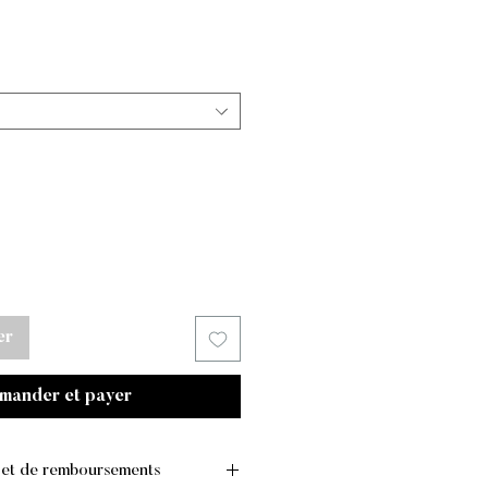
x
er
mander et payer
s et de remboursements