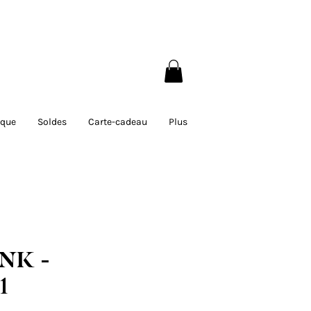
 200$ au Québec
rque
Soldes
Carte-cadeau
Plus
NK -
1