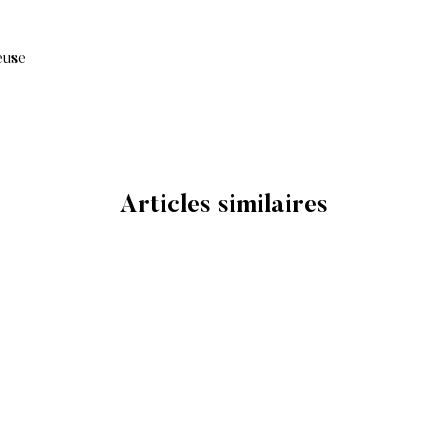
VENTE FINALE
Veuillez noter que les
euse
remboursables ni éch
VENTE FINALE : Liqu
Accessoires, Cartes
Les articles en vente
ni retournés contre u
Articles similaires