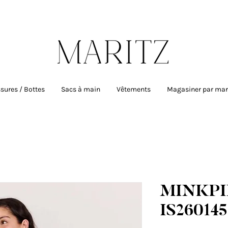
uite sur toutes les commandes de plus de
sures / Bottes
Sacs à main
Vêtements
Magasiner par ma
MINKPI
IS260145