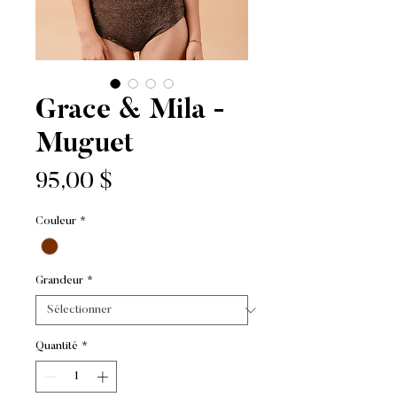
Grace & Mila -
Muguet
Prix
95,00 $
Couleur
*
Grandeur
*
Quantité
*