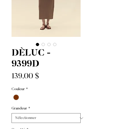
DÈLUC -
9399D
Prix
139,00 $
Couleur
*
Grandeur
*