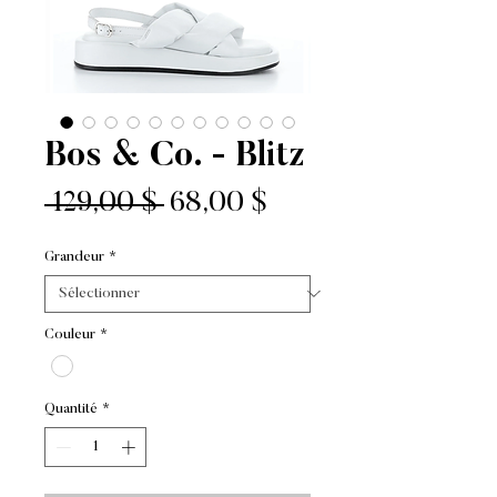
Bos & Co. - Blitz
Prix
Prix
 129,00 $ 
68,00 $
original
promotionnel
Grandeur
*
Couleur
*
Quantité
*